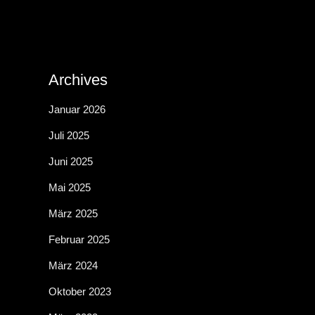
v
n
t
g
o
u
Archives
A
Januar 2026
n
n
Juli 2025
n
Juni 2025
V
g
s
Mai 2025
März 2025
e
i
e
Februar 2025
März 2024
c
r
n
Oktober 2023