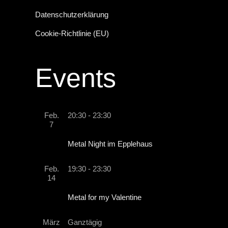
u
v
Datenschutzerklärung
t
i
n
Cookie-Richtlinie (EU)
g
u
Events
d
a
n
A
Feb.
20:30
-
23:30
7
t
g
Metal Night im Epplehaus
n
i
Feb.
19:30
-
23:30
14
e
s
o
Metal for my Valentine
März
Ganztägig