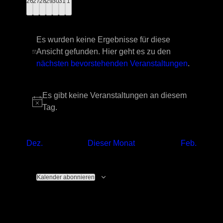
l
a
0
0
0
0
0
0
0
26
27
28
29
30
31
1
Veranstaltungen
Veranstaltungen
Veranstaltungen
Veranstaltungen
Veranstaltungen
Veranstaltungen
Veranstaltungen
n
e
n
s
Es wurden keine Ergebnisse für diese
Ansicht gefunden. Hier geht es zu den
Hinweis
nächsten bevorstehenden Veranstaltungen
.
n
t
s
Es gibt keine Veranstaltungen an diesem
a
Hinweis
Tag.
d
t
l
Dez.
Dieser Monat
Feb.
e
a
t
Kalender abonnieren
r
l
u