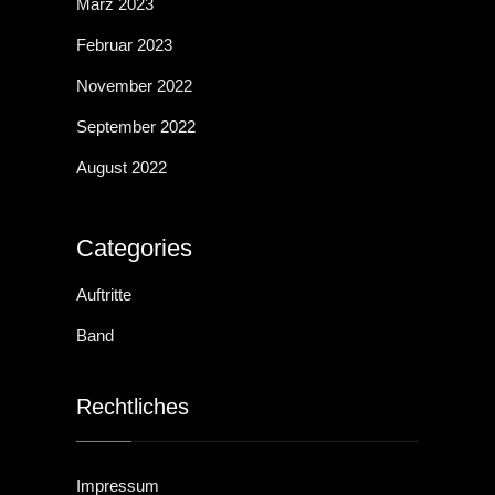
h
März 2023
a
S
Februar 2023
t
November 2022
n
September 2022
u
e
August 2022
s
n
c
Categories
-
t
Auftritte
h
Band
N
a
e
Rechtliches
a
l
Impressum