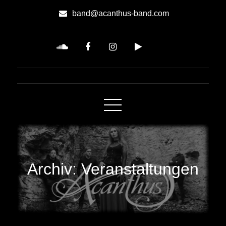
Skip
band@acanthus-band.com
to
Content
Acanthus
Symphonic-Metal
Archiv:
Veranstaltungen