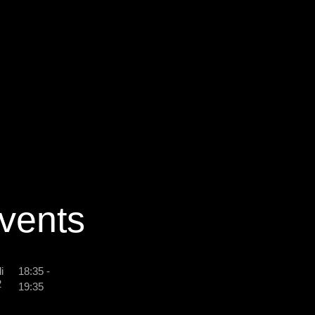
vents
i
18:35
-
2
19:35