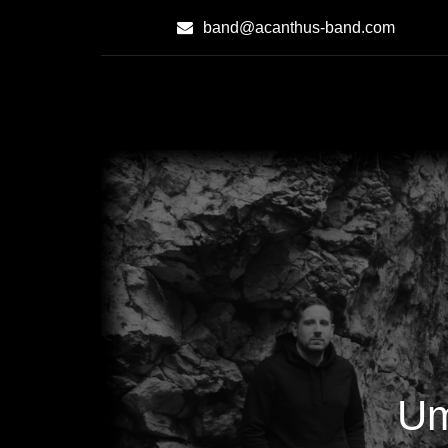
Skip
band@acanthus-band.com
to
Content
Acanthus
Symphonic-Metal
Um