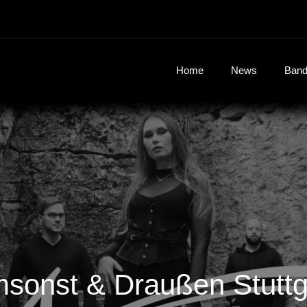
Home
News
Ban
sonst & Draußen Stuttg