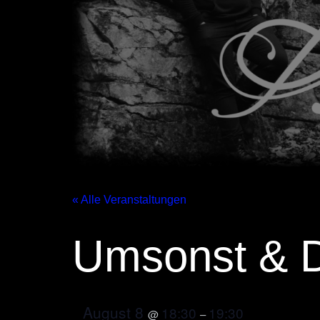
« Alle Veranstaltungen
Umsonst & D
August 8
18:30
19:30
@
–