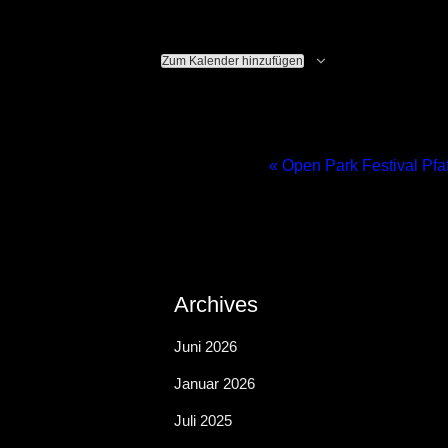
Zum Kalender hinzufügen
«
Open Park Festival Pfa
V
e
r
Archives
Juni 2026
a
Januar 2026
Juli 2025
n