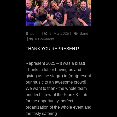
Author
Updated
Categories
admin
3. Mai 2025
Band
on
0 Comment
THANK YOU REPRESENT!
Represent 2025 – it was a blast!
Thanks a lot for having us and
giving us the stag(e) to (reh)present
our music to an awesome crowd!
We want to thank the whole team
and tech crew of the Franz K club
for the opportunity, perfect
organization of the whole event and
the tasty catering