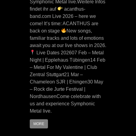
Symphonic Metal live.Weitere Infos
findet ihr auf
acanthus-
band.com Live 2026 – here we
come! It’s time: ACANTHUS are
back on stage
New songs,
familiar tracks and lots of emotions
await you at our live shows in 2026.
Live Dates 202607 Feb – Metal
Night | Epplehaus Tübingen14 Feb
– Metal For My Valentine | Club
Zentral Stuttgart21 Mar –
Chameleon SJR | Ehingen30 May
– Rock die Jurte Festival |
NordhausenCome celebrate with
us and experience Symphonic
Metal live.
MORE