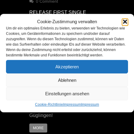
on
0 Comment
RELEASE FIRST SINGLE
Cookie-Zustimmung verwalten
Um dir ein optimales Erlebnis zu bieten, verwenden wir Technologien wie
We are happy to announce the
Cookies, um Geräteinformationen zu speichern und/oder darauf
release of our first songs from the
zuzugreifen. Wenn du diesen Technologien zustimmst, können wir Daten
upcoming album “Fall for
wie das Surfverhalten oder eindeutige IDs auf dieser Website verarbeiten.
Wenn du deine Zustimmung nicht erteilst oder zurückziehst, können
Impression”! Check out the lyrics
bestimmte Merkmale und Funktionen beeinträchtigt werden.
video for “Fall for the Ink” Also now
available on all common streaming
Akzeptieren
platforms! Youtube Music Spotify
Apple Music Amazon Music Deezer
Ablehnen
There will be more songs in the
Einstellungen ansehen
upcoming weeks. Stay tuned and
do not forget our release gig on the
Cookie-Richtlinie
Impressum
Impressum
19th of July 19:00 at Zug Pub
Güglingen!
MORE