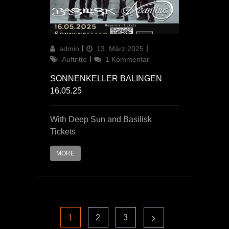
Author
Updated
Categories
admin
13. März 2025
on
zu
Auftritte
1 Kommentar
Sonnenkeller
SONNENKELLER BALINGEN
Balingen
16.05.25
16.05.25
With Deep Sun and Basilisk
Tickets
MORE
Seitennummerie
Page
Page
Page
1
2
3