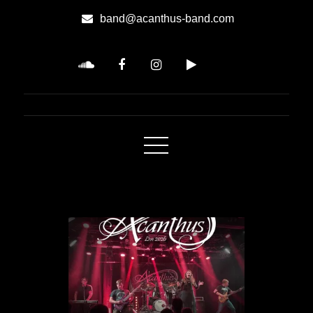
Skip
band@acanthus-band.com
to
Content
Acanthus
Symphonic-Metal